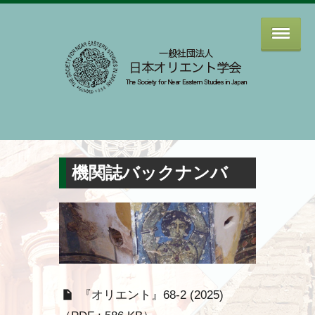
機関誌バックナンバ
『オリエント』68-2 (2025)