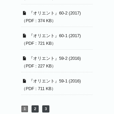
『オリエント』60-2 (2017)
（PDF : 374 KB）
『オリエント』60-1 (2017)
（PDF : 721 KB）
『オリエント』59-2 (2016)
（PDF : 227 KB）
『オリエント』59-1 (2016)
（PDF : 711 KB）
1
2
3