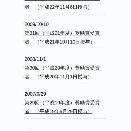
者 （平成22年11月6日授与）
2009/10/10
第31回（平成21年度）奨励賞受賞
者 （平成21年10月10日授与）
2008/11/1
第30回（平成20年度）奨励賞受賞
者 （平成20年11月1日授与）
2007/9/29
第29回（平成19年度）奨励賞受賞
者 （平成19年9月29日授与）