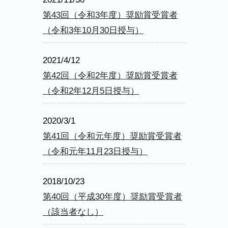
第43回（令和3年度）奨励賞受賞者
（令和3年10月30日授与）
2021/4/12
第42回（令和2年度）奨励賞受賞者
（令和2年12月5日授与）
2020/3/1
第41回（令和元年度）奨励賞受賞者
（令和元年11月23日授与）
2018/10/23
第40回（平成30年度）奨励賞受賞者
（該当者なし）