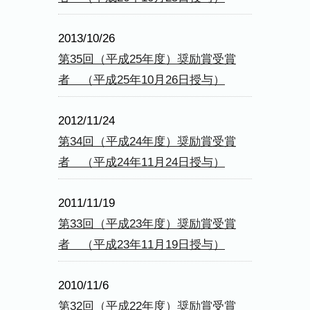
2013/10/26
第35回（平成25年度）奨励賞受賞
者 （平成25年10月26日授与）
2012/11/24
第34回（平成24年度）奨励賞受賞
者 （平成24年11月24日授与）
2011/11/19
第33回（平成23年度）奨励賞受賞
者 （平成23年11月19日授与）
2010/11/6
第32回（平成22年度）奨励賞受賞