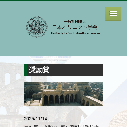
奨励賞
2025/11/14