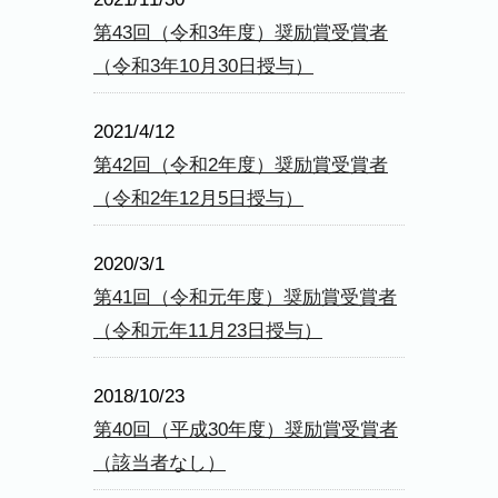
第43回（令和3年度）奨励賞受賞者
（令和3年10月30日授与）
2021/4/12
第42回（令和2年度）奨励賞受賞者
（令和2年12月5日授与）
2020/3/1
第41回（令和元年度）奨励賞受賞者
（令和元年11月23日授与）
2018/10/23
第40回（平成30年度）奨励賞受賞者
（該当者なし）