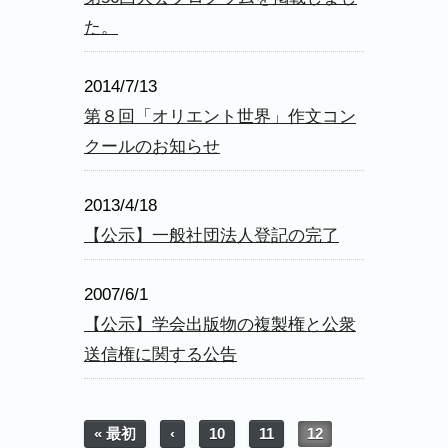
た。
2014/7/13
第８回「オリエント世界」作文コン
クールのお知らせ
2013/4/18
【公示】一般社団法人登記の完了
2007/6/1
【公示】学会出版物の複製権と公衆
送信権に関する公告
« 最初
‹
10
11
12