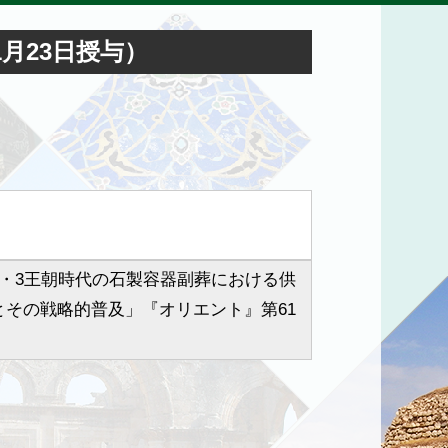
月23日授与）
2・3王朝時代の石製容器副葬における供
とその戦略的普及」『オリエント』第61