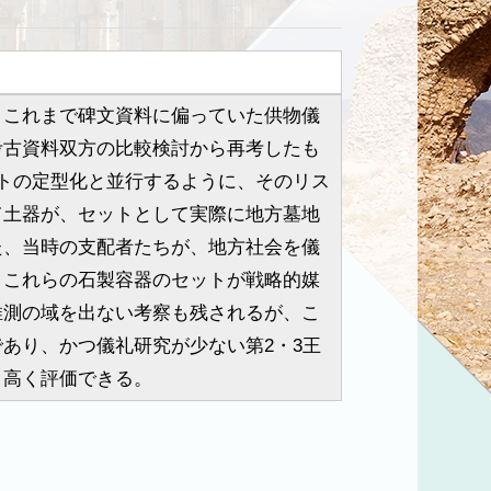
これまで碑文資料に偏っていた供物儀
考古資料双方の比較検討から再考したも
トの定型化と並行するように、そのリス
て土器が、セットとして実際に地方墓地
た、当時の支配者たちが、地方社会を儀
、これらの石製容器のセットが戦略的媒
推測の域を出ない考察も残されるが、こ
あり、かつ儀礼研究が少ない第2・3王
と高く評価できる。