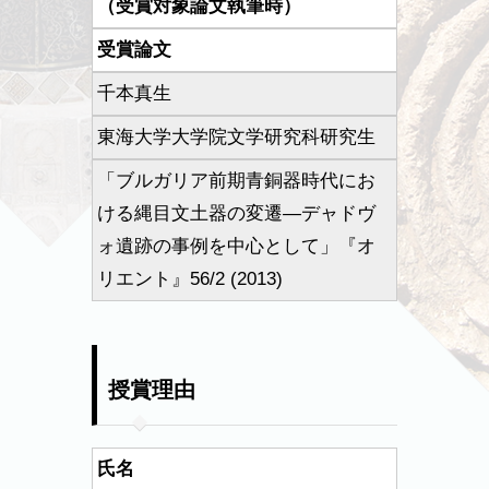
（受賞対象論文執筆時）
受賞論文
千本真生
東海大学大学院文学研究科研究生
「ブルガリア前期青銅器時代にお
ける縄目文土器の変遷―デャドヴ
ォ遺跡の事例を中心として」『オ
リエント』56/2 (2013)
授賞理由
氏名