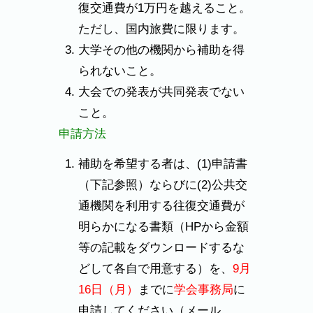
復交通費が1万円を越えること。
ただし、国内旅費に限ります。
大学その他の機関から補助を得
られないこと。
大会での発表が共同発表でない
こと。
申請方法
補助を希望する者は、(1)申請書
（下記参照）ならびに(2)
公共交
通機関を利用する往復交通費が
明らかになる書類（HPから金額
等の記載をダウンロードするな
どして各自で用意する）を、
9月
16日（月）
までに
学会事務局
に
申請してください
（メール