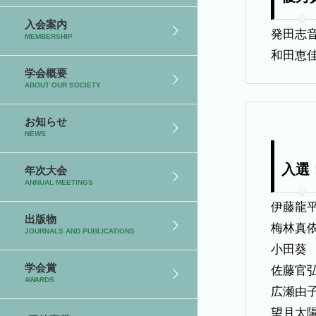
入会案内
発田志
MEMBERSHIP
和田恵
学会概要
ABOUT OUR SOCIETY
お知らせ
NEWS
入選
年次大会
ANNUAL MEETINGS
伊藤龍
出版物
梅林真
JOURNALS AND PUBLICATIONS
小田葵
学会賞
佐藤官
AWARDS
広瀬由
望月太