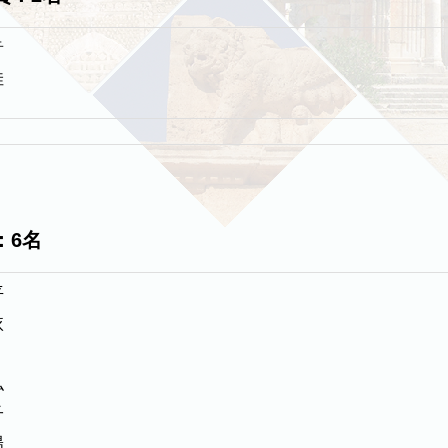
音
佳
：6名
平
依
弘
子
陽