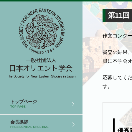
第11
作文コンク
審査の結果
員に本学会
応募してく
す。
トップページ
TOP PAGE
会長挨拶
PRESIDENTIAL GREETING
優秀