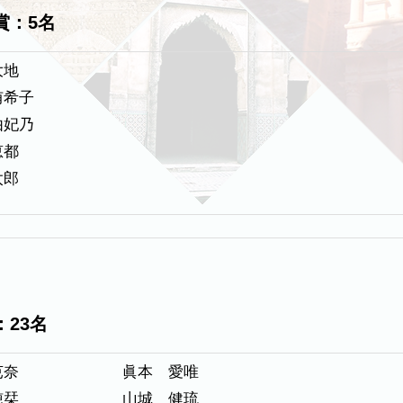
賞：5名
大地
侑希子
由妃乃
恵都
太郎
：23名
芭奈
眞本 愛唯
穂栞
山城 健琉