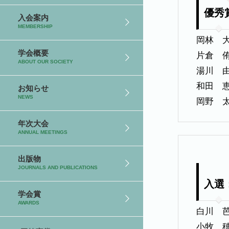
優秀
入会案内
MEMBERSHIP
岡林 
学会概要
片倉 
ABOUT OUR SOCIETY
湯川 
和田 
お知らせ
NEWS
岡野 
年次大会
ANNUAL MEETINGS
出版物
JOURNALS AND PUBLICATIONS
入選
学会賞
AWARDS
白川 
小牧 