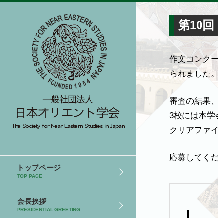
第10
作文コンク
られました
審査の結果、
3校には本
クリアファ
応募してく
トップページ
TOP PAGE
会長挨拶
PRESIDENTIAL GREETING