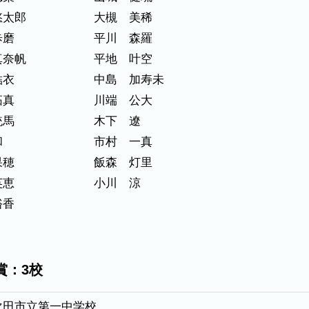
悠太郎
大槻 美稀
歩磨
平川 森羅
真奈帆
平地 叶空
結衣
中島 加寿未
拓真
川端 公大
統馬
木下 遼
和
市村 一真
果穂
飯森 灯里
英恵
小川 涼
裕香
賞：3校
吹田市立第一中学校