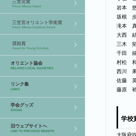
三笠宮賞
岩本 
Prince Mikasa Award
坂根 
三笠宮オリエント学術賞
滝本 
Prince Mikasa Academic Award
大西 
三木 
奨励賞
Award for Young Scholars
千田 
村松 
オリエント協会
RELATED LOCAL SOCIETIES
西川 
佐藤 
リンク集
藤原 
LINKS
学会グッズ
GOODS
学校
旧ウェブサイトへ
LINK TO PREVIOUS WEBSITE
大阪府