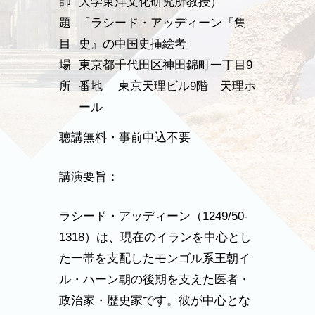
師
大学東洋文化研究所教授）
題
「ラシード・アッディーン『集
目
史』の中国史挿絵考」
場
東京都千代田区神田錦町一丁目9
所
番地 東京天理ビル9階 天理ホ
ール
聴講無料・事前申込不要
講演要旨：
ラシード・アッディーン（1249/50-
1318）は、現在のイランを中心とし
た一帯を支配したモンゴル系王朝イ
ル・ハーン朝の後期を支えた医者・
政治家・歴史家です。彼が中心とな