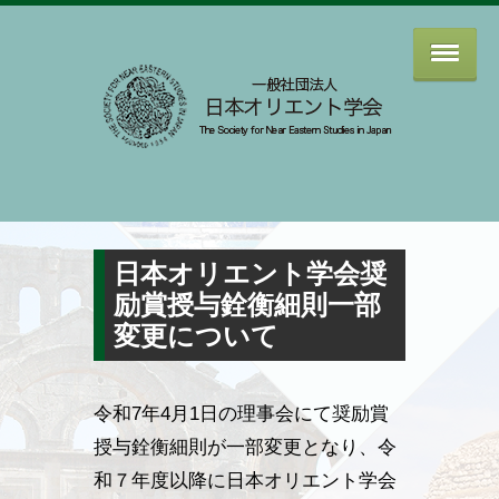
日本オリエント学会奨
励賞授与銓衡細則一部
変更について
令和7年4月1日の理事会にて奨励賞
授与銓衡細則が一部変更となり、令
和７年度以降に日本オリエント学会