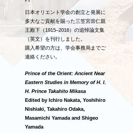
日本オリエント学会の創立と発展に
多大なご貢献を賜った三笠宮崇仁親
王殿下（1915–2016）の追悼論文集
（英文）を刊行しました。
購入希望の方は、学会事務局までご
連絡ください。
Prince of the Orient: Ancient Near
Eastern Studies in Memory of H. I.
H. Prince Takahito Mikasa
Edited by Ichiro Nakata, Yoshihiro
Nishiaki, Takahiro Odaka,
Masamichi Yamada and Shigeo
Yamada