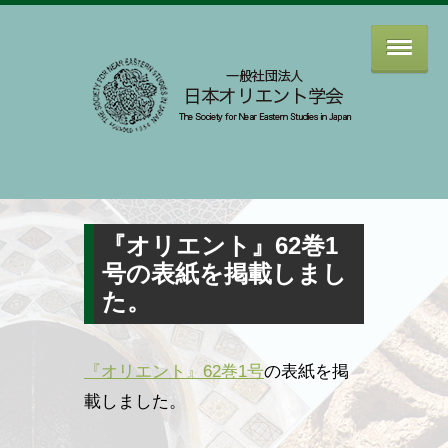
『オリエント』62巻1
号の表紙を掲載しまし
た。
『オリエント』62巻1号
の表紙を掲
載しました。