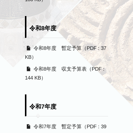
令和8年度
令和8年度 暫定予算（PDF : 37
KB）
令和8年度 収支予算表（PDF :
144 KB）
令和7年度
令和7年度 暫定予算（PDF : 39