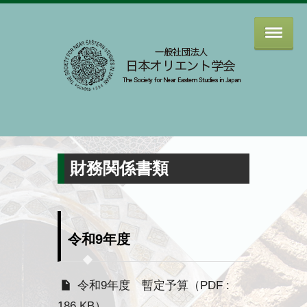
財務関係書類
令和9年度
令和9年度 暫定予算（PDF :
186 KB）