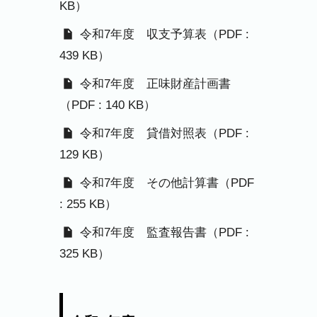
KB）
令和7年度 収支予算表（PDF :
439 KB）
令和7年度 正味財産計画書
（PDF : 140 KB）
令和7年度 貸借対照表（PDF :
129 KB）
令和7年度 その他計算書（PDF
: 255 KB）
令和7年度 監査報告書（PDF :
325 KB）